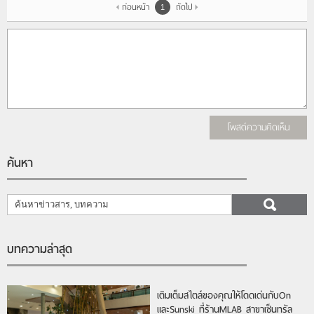
ก่อนหน้า
ถัดไป
1
โพสต์ความคิดเห็น
ค้นหา
บทความล่าสุด
เติมเต็มสไตล์ของคุณให้โดดเด่นกับOn
และSunski ที่ร้านMLAB สาขาเซ็นทรัล