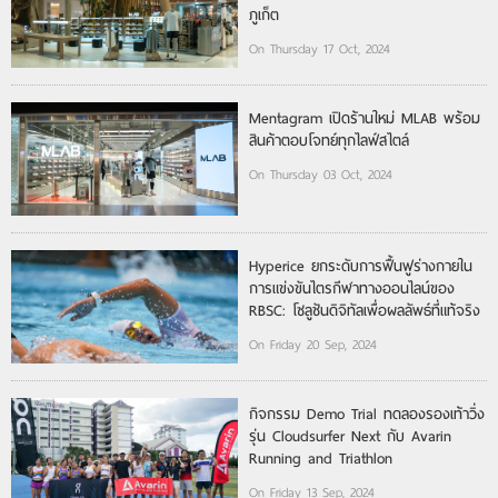
ภูเก็ต
On Thursday 17 Oct, 2024
Mentagram เปิดร้านใหม่ MLAB พร้อม
สินค้าตอบโจทย์ทุกไลฟ์สไตล์
On Thursday 03 Oct, 2024
Hyperice ยกระดับการฟื้นฟูร่างกายใน
การแข่งขันไตรกีฬาทางออนไลน์ของ
RBSC: โซลูชันดิจิทัลเพื่อผลลัพธ์ที่แท้จริง
On Friday 20 Sep, 2024
กิจกรรม Demo Trial ทดลองรองเท้าวิ่ง
รุ่น Cloudsurfer Next กับ Avarin
Running and Triathlon
On Friday 13 Sep, 2024