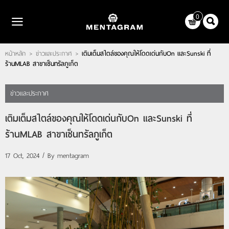
ไทย
|
English
0
LOGIN
REGISTER
หน้าหลัก
ข่าวและประกาศ
เติมเต็มสไตล์ของคุณให้โดดเด่นกับOn และSunski ที่
>
>
WISHLIST
( 0 )
ร้านMLAB สาขาเซ็นทรัลภูเก็ต
หน้าหลัก
ข่าวและประกาศ
แบรนด์
เติมเต็มสไตล์ของคุณให้โดดเด่นกับOn และSunski ที่
ตัวแทนจำหน่าย
ร้านMLAB สาขาเซ็นทรัลภูเก็ต
เกี่ยวกับเรา
17 Oct, 2024 / By
mentagram
ติดต่อเรา
บทความ