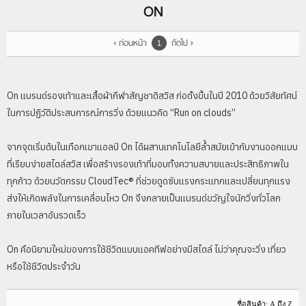
ON
ก่อนหน้า
ถัดไป
1
On แบรนด์รองเท้าและเสื้อผ้ากีฬาสัญชาติสวิส ก่อตั้งขึ้นในปี 2010 ด้วยวิสัยทัศน์
ในการปฏิวัติประสบการณ์การวิ่ง ด้วยแนวคิด “Run on clouds”
จากจุดเริ่มต้นในเทือกเขาแอลป์ On ได้ผสานเทคโนโลยีล้ำสมัยเข้ากับงานออกแบบ
ที่เรียบง่ายสไตล์สวิส เพื่อสร้างรองเท้าที่มอบทั้งความสบายและประสิทธิภาพใน
ทุกก้าว ด้วยนวัตกรรม CloudTec® ที่ช่วยดูดซับแรงกระแทกและเปลี่ยนทุกแรง
ส่งให้เกิดพลังในการเคลื่อนไหว On จึงกลายเป็นแบรนด์ขวัญใจนักวิ่งทั่วโลก
ภายในเวลาอันรวดเร็ว
On คือนิยามใหม่ของการใช้ชีวิตแบบแอคทีฟอย่างมีสไตล์ ไม่ว่าคุณจะวิ่ง เที่ยว
หรือใช้ชีวิตประจำวัน