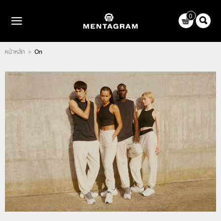
ไทย
|
English
0
LOGIN
REGISTER
หน้าหลัก
On
>
WISHLIST
( 0 )
หน้าหลัก
แบรนด์
ตัวแทนจำหน่าย
เกี่ยวกับเรา
ติดต่อเรา
บทความ