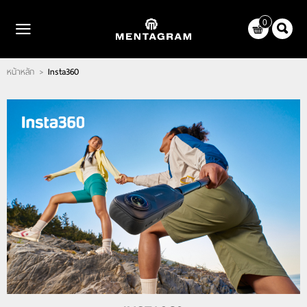
ไทย
|
English
0
LOGIN
REGISTER
หน้าหลัก
Insta360
>
WISHLIST
( 0 )
หน้าหลัก
แบรนด์
ตัวแทนจำหน่าย
เกี่ยวกับเรา
ติดต่อเรา
บทความ