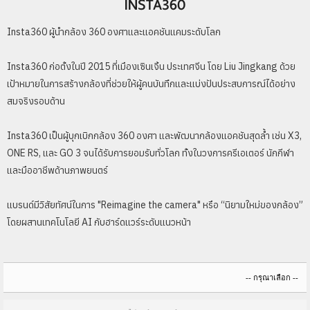
INSTA360
Insta360 ผู้นำกล้อง 360 องศาและแอคชันแคมระดับโลก
Insta360 ก่อตั้งในปี 2015 ที่เมืองเซินเจิ้น ประเทศจีน โดย Liu Jingkang ด้วย
เป้าหมายในการสร้างกล้องที่ช่วยให้ผู้คนบันทึกและแบ่งปันประสบการณ์ได้อย่าง
สมจริงรอบด้าน
Insta360 เป็นผู้บุกเบิกกล้อง 360 องศา และพัฒนากล้องแอคชันสุดล้ำ เช่น X3,
ONE RS, และ GO 3 จนได้รับการยอมรับทั่วโลก ทั้งในวงการครีเอเตอร์ นักกีฬา
และมืออาชีพด้านภาพยนตร์
แบรนด์มีวิสัยทัศน์ในการ "Reimagine the camera" หรือ “นิยามใหม่ของกล้อง”
โดยผสานเทคโนโลยี AI กับฮาร์ดแวร์ระดับแนวหน้า