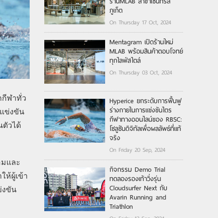
ร้านMLAB สาขาเซ็นทรัล
ภูเก็ต
On Thursday 17 Oct, 2024
Mentagram เปิดร้านใหม่
MLAB พร้อมสินค้าตอบโจทย์
ทุกไลฟ์สไตล์
On Thursday 03 Oct, 2024
กีฬาทั่ว
Hyperice ยกระดับการฟื้นฟู
ร่างกายในการแข่งขันไตร
แข่งขัน
กีฬาทางออนไลน์ของ RBSC:
นตัวได้
โซลูชันดิจิทัลเพื่อผลลัพธ์ที่แท้
จริง
On Friday 20 Sep, 2024
้อมและ
กิจกรรม Demo Trial
้ผู้เข้า
ทดลองรองเท้าวิ่งรุ่น
Cloudsurfer Next กับ
่งขัน
Avarin Running and
Triathlon