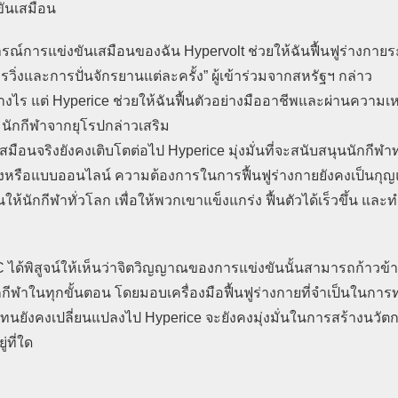
ขันเสมือน
ารแข่งขันเสมือนของฉัน Hypervolt ช่วยให้ฉันฟื้นฟูร่างกายร
ิ่งและการปั่นจักรยานแต่ละครั้ง” ผู้เข้าร่วมจากสหรัฐฯ กล่าว
ไร แต่ Hyperice ช่วยให้ฉันฟื้นตัวอย่างมืออาชีพและผ่านความเหน
” นักกีฬาจากยุโรปกล่าวเสริม
จริงยังคงเติบโตต่อไป Hyperice มุ่งมั่นที่จะสนับสนุนนักกีฬาทุก
จริงหรือแบบออนไลน์ ความต้องการในการฟื้นฟูร่างกายยังคงเป็นกุ
ป็นให้นักกีฬาทั่วโลก เพื่อให้พวกเขาแข็งแกร่ง ฟื้นตัวได้เร็วขึ้น แ
้พิสูจน์ให้เห็นว่าจิตวิญญาณของการแข่งขันนั้นสามารถก้าวข้
กกีฬาในทุกขั้นตอน โดยมอบเครื่องมือฟื้นฟูร่างกายที่จำเป็นในกา
ทนยังคงเปลี่ยนแปลงไป Hyperice จะยังคงมุ่งมั่นในการสร้างนวัตก
่ที่ใด