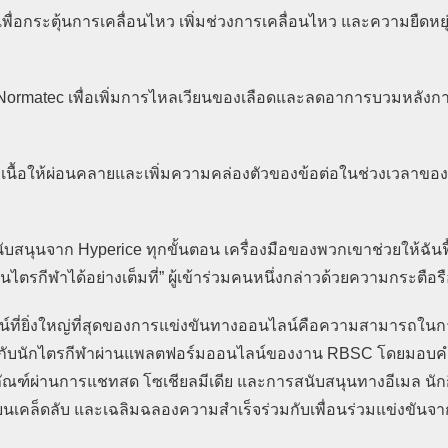
เพื่อกระตุ้นการเคลื่อนไหว เพิ่มช่วงการเคลื่อนไหว และความยืดหย
รใช้ Normatec เพื่อเพิ่มการไหลเวียนของเลือดและลดอาการบวมหลัง
นื้อให้ผ่อนคลายและเพิ่มความคล่องตัวของข้อต่อในช่วงเวลาขอ
นับสนุนจาก Hyperice ทุกขั้นตอน เครื่องมือของพวกเขาช่วยให้ฉันฟื
ตรกีฬาได้อย่างเต็มที่” ผู้เข้าร่วมคนหนึ่งกล่าวด้วยความกระตือรื
์ที่ยิ่งใหญ่ที่สุดของการแข่งขันทางออนไลน์คือความสามารถในกา
นร่วมกับนักไตรกีฬาผ่านแพลตฟอร์มออนไลน์ของงาน RBSC โดยมอ
ภัณฑ์ผ่านการแชทสด โซเชียลมีเดีย และการสนับสนุนทางอีเมล นัก
ยนเคล็ดลับ และเฉลิมฉลองความสำเร็จร่วมกับเพื่อนร่วมแข่งขันจา