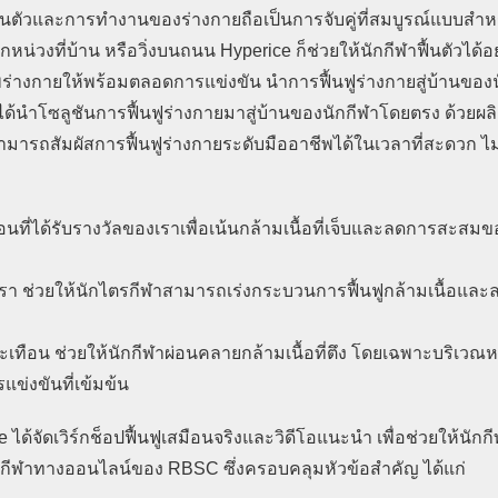
นตัวและการทำงานของร่างกายถือเป็นการจับคู่ที่สมบูรณ์แบบสำห
นักหน่วงที่บ้าน หรือวิ่งบนถนน Hyperice ก็ช่วยให้นักกีฬาฟื้นตัวได้อย
างกายให้พร้อมตลอดการแข่งขัน นำการฟื้นฟูร่างกายสู่บ้านของน
ce ได้นำโซลูชันการฟื้นฟูร่างกายมาสู่บ้านของนักกีฬาโดยตรง ด้วยผล
ามารถสัมผัสการฟื้นฟูร่างกายระดับมืออาชีพได้ในเวลาที่สะดวก ไม่
อนที่ได้รับรางวัลของเราเพื่อเน้นกล้ามเนื้อที่เจ็บและลดการสะสม
ช่วยให้นักไตรกีฬาสามารถเร่งกระบวนการฟื้นฟูกล้ามเนื้อแล
อน ช่วยให้นักกีฬาผ่อนคลายกล้ามเนื้อที่ตึง โดยเฉพาะบริเวณห
การแข่งขันที่เข้มข้น
้จัดเวิร์กช็อปฟื้นฟูเสมือนจริงและวิดีโอแนะนำ เพื่อช่วยให้นักก
กีฬาทางออนไลน์ของ RBSC ซึ่งครอบคลุมหัวข้อสำคัญ ได้แก่