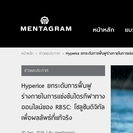
ไทย
|
English
LOGIN
|
REGISTER
หน้าหลัก
แบ
Wishlist
( 0 )
หน้าหลัก
ข่าวและประกาศ
Hyperice ยกระดับการฟื้นฟูร่างกายในการแข่งขั
>
>
หน้าหลัก
แบรนด์
ตัวแทนจำหน่าย
เกี่ยวกับเรา
ข่าวและประกาศ
ติดต่อเรา
บทความ
Hyperice ยกระดับการฟื้นฟู
ร่างกายในการแข่งขันไตรกีฬาทาง
ออนไลน์ของ RBSC: โซลูชันดิจิทัล
เพื่อผลลัพธ์ที่แท้จริง
20 Sep, 2024 / By
mentagram