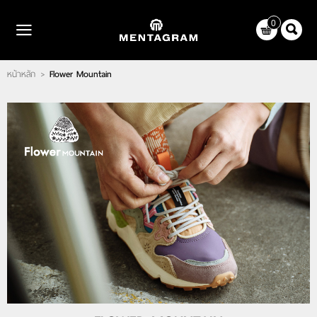
ไทย
|
English
0
LOGIN
REGISTER
หน้าหลัก
Flower Mountain
>
WISHLIST
( 0 )
หน้าหลัก
แบรนด์
ตัวแทนจำหน่าย
เกี่ยวกับเรา
ติดต่อเรา
บทความ